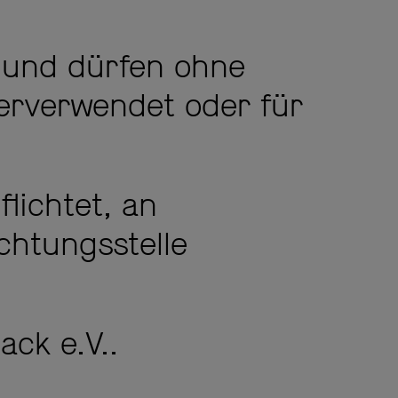
t und dürfen ohne
erverwendet oder für
flichtet, an
chtungsstelle
ck e.V..