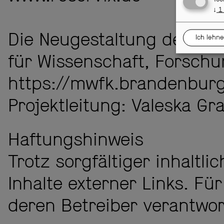
↓
1
Die Neugestaltung der Web
Ich lehne
für Wissenschaft, Forsch
https://mwfk.brandenburg.
Projektleitung: Valeska Gra
Haftungshinweis
Trotz sorgfältiger inhaltl
Inhalte externer Links. Für
deren Betreiber verantwort