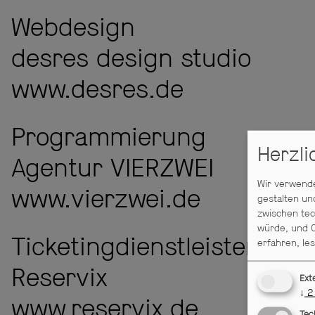
Webdesign
desres design studio
www.desres.de
Programmierung
Herzl
Agentur VIERZWEI
Wir verwende
www.vierzwei.de
gestalten un
zwischen tec
würde, und C
Ticketingdienstleister
erfahren, le
Reservix
Ext
↓
2
www.reservix.de
Tec