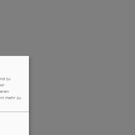
end zu
wir
ieren
m mehr zu