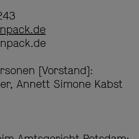
243
enpack.de
enpack.de
rsonen [Vorstand]:
ler, Annett Simone Kabst