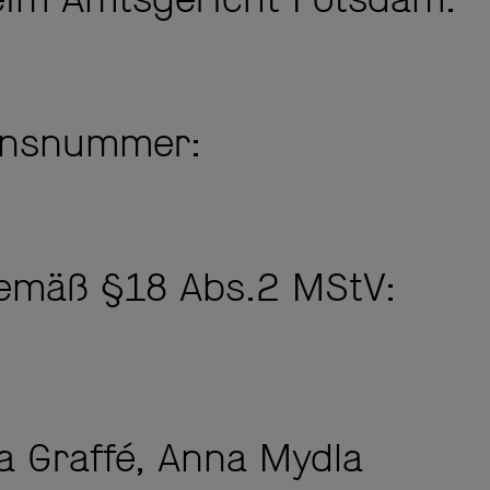
eim Amtsgericht Potsdam:
ionsnummer:
 gemäß §18 Abs.2 MStV:
a Graffé, Anna Mydla