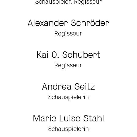
Schauspieler, Regisseur
Alexander Schröder
Regisseur
Kai O. Schubert
Regisseur
Andrea Seitz
Schauspielerin
Marie Luise Stahl
Schauspielerin