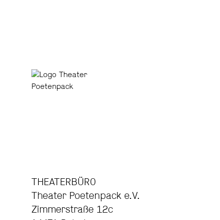
THEATERBÜRO
Theater Poetenpack e.V.
Zimmerstraße 12c