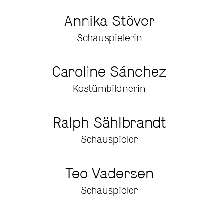
Annika Stöver
Schauspielerin
Caroline Sánchez
Kostümbildnerin
Ralph Sählbrandt
Schauspieler
Teo Vadersen
Schauspieler