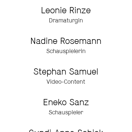
Leonie Rinze
Dramaturgin
Nadine Rosemann
Schauspielerin
Stephan Samuel
Video-Content
Eneko Sanz
Schauspieler