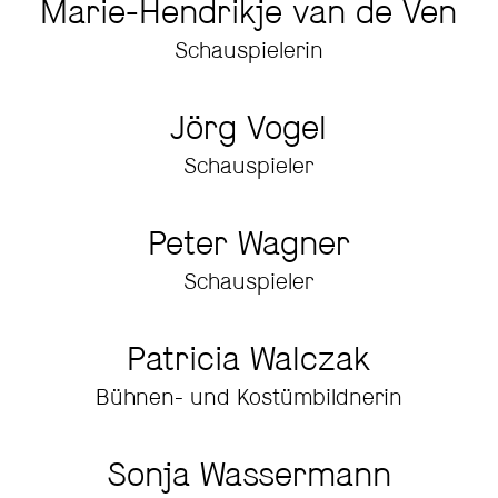
Marie-Hendrikje van de Ven
Schauspielerin
Jörg Vogel
Schauspieler
Peter Wagner
Schauspieler
Patricia Walczak
Bühnen- und Kostümbildnerin
Sonja Wassermann