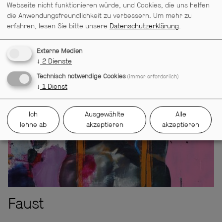
Webseite nicht funktionieren würde, und Cookies, die uns helfen
die Anwendungsfreundlichkeit zu verbessern.
Um mehr zu
KOSTÜME
erfahren, lesen Sie bitte unsere
Datenschutzerklärung
.
Der Raub der Sabinerinnen
Kurzschluss
Externe Medien
↓
2
Dienste
Technisch notwendige Cookies
(immer erforderlich)
↓
1
Dienst
Ich
Ausgewählte
Alle
lehne ab
akzeptieren
akzeptieren
Faust