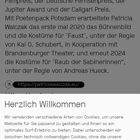
Filmpreis, der Deutsche Fernsehpreis, der
Jupiter Award und der Caligari Preis.
Mit Poetenpack Potsdam erarbeitete Patricia
Walczak das erste mal 2020 das Bühnenbild
und die Kostüme für "Faust", unter der Regie
von Kai O. Schubert, in Kooperation mit
Brandenburger Theater, und erneut 2024
die Kostüme für "Raub der Sabinerinnen“,
unter der Regie von Andreas Hueck.
https://patriciawalczak.eu/
Künstlerische
Herzlich Willkommen
Beteiligung:
Wir verwenden verschiedene Arten von Cookies, um unsere
Webseite für Sie passend zu gestalten und Ihnen so ein
AUSSTATTUNG
optimales Surf-Erlebnis zu bieten. Dabei unterscheiden wir
Faust
zwischen technisch notwendigen Cookies, ohne die unsere