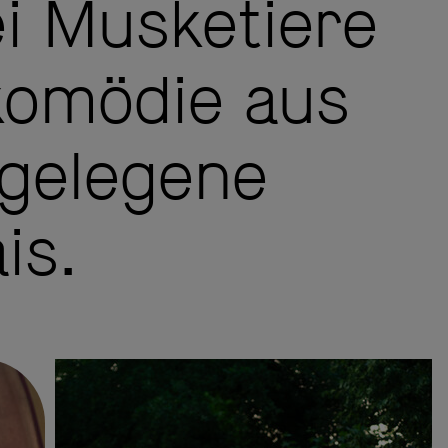
ei Musketiere
komödie aus
 gelegene
is.