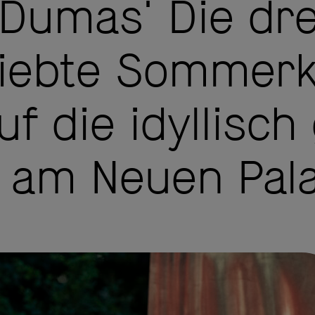
e Dumas'
Die dr
liebte Sommer
f die idyllisch
e am Neuen Pala