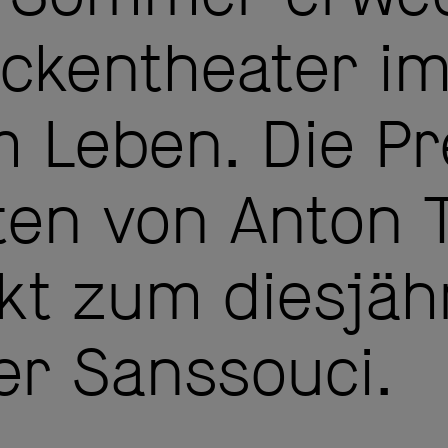
eckentheater im
 Leben. Die P
ten
von Anton 
akt zum diesjäh
r Sanssouci.