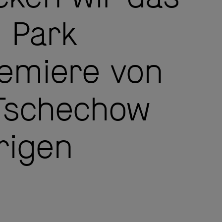
 Park
remiere von
Tschechow
rigen