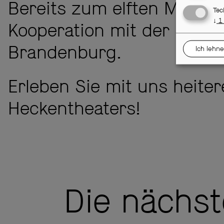
Bereits zum elften Mal in
Tec
↓
1
Kooperation mit der Stift
Brandenburg.
Ich lehne
Erleben Sie mit uns heit
Heckentheaters!
Die nächs