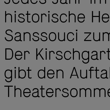
historische H
Sanssouci zum
Der Kirschgar
gibt den Auft
Theatersomme