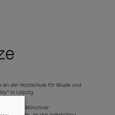
ze
e an der Hochschule für Musik und
dy“ in Leipzig.
. a. an den Münchner