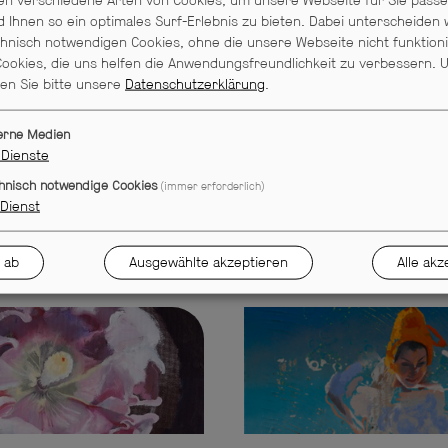
Kammerspielen, am Maxim Gorki Th
n verschiedene Arten von Cookies, um unsere Webseite für Sie pass
d Ihnen so ein optimales Surf-Erlebnis zu bieten. Dabei unterscheiden 
sowie bei Festivals und freien Pr
hnisch notwendigen Cookies, ohne die unsere Webseite nicht funktion
Regieassistenzen arbeitete sie im 
ookies, die uns helfen die Anwendungsfreundlichkeit zu verbessern.
U
in internationalen Workshop-Forma
sen Sie bitte unsere
Datenschutzerklärung
.
Öffentlichkeitsarbeit, zuletzt in de
erne Medien
Dienste
Besonders interessiert sie sich fü
hnisch notwendige Cookies
(immer erforderlich)
partizipativer Formate und das S
Dienst
kuratorischer Praxis und Dramatur
 ab
Ausgewählte akzeptieren
Alle akz