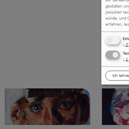
Wir verwende
gestalten un
zwischen tec
würde, und C
erfahren, le
Ext
↓
2
Tec
↓
1
Ich lehne