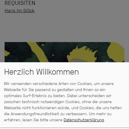
REQUISITEN
Hans im Glück
Herzlich Willkommen
Wir verwenden verschiedene Arten von Cookies, um unsere
Webseite für Sie passend zu gestalten und Ihnen so ein
optimales Surf-Erlebnis zu bieten. Dabei unterscheiden wir
Der kleine Prinz
zwischen technisch notwendigen Cookies, ohne die unsere
Webseite nicht funktionieren würde, und Cookies, die uns helfen
die Anwendungsfreundlichkeit zu verbessern.
Um mehr zu
erfahren, lesen Sie bitte unsere
Datenschutzerklärung
.