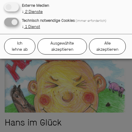
Externe Medien
↓
2
Dienste
Technisch notwendige Cookies
(immer erforderlich)
↓
1
Dienst
Ich
Ausgewählte
Alle
Oh, wie schön ist Panama
lehne ab
akzeptieren
akzeptieren
Hans im Glück