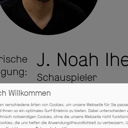
J. Noah Ih
rische
igung:
Schauspieler
ich Willkommen
AUSPIELER
J. Noah Ihendu wurde am 1.11.2002
ndi Europäer
sein Abitur am Wald-Gymnasium in
n verschiedene Arten von Cookies, um unsere Webseite für Sie pass
angefangen Lehramt an der FU zu 
d Ihnen so ein optimales Surf-Erlebnis zu bieten. Dabei unterscheiden 
hnisch notwendigen Cookies, ohne die unsere Webseite nicht funktion
aber kurz darauf wieder ab um Sc
ookies, die uns helfen die Anwendungsfreundlichkeit zu verbessern.
U
2021 begann er seine Schauspiela