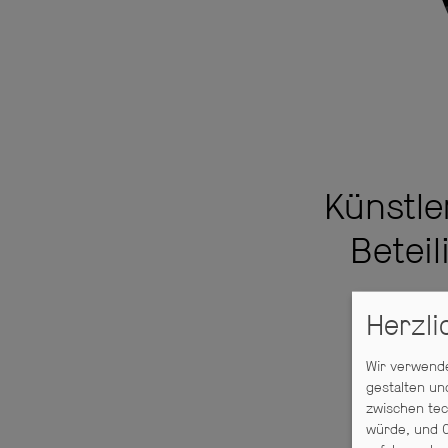
Künstle
Beteil
Herzl
SCH
A
Wir verwende
gestalten un
zwischen tec
würde, und C