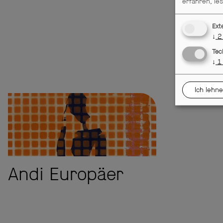
erfahren, le
Ext
↓
2
Tec
↓
1
Ich lehne
Andi Europäer