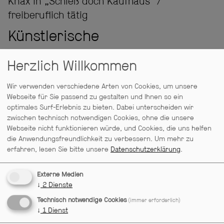
Knax in „Schieß doch Kaufhaus“ /
freiberuflich tätig
Künstlerische
Beteiligung:
Herzlich Willkommen
SCHAUSPIELER
Wir verwenden verschiedene Arten von Cookies, um unsere
Oh, wie schön ist Panama
Webseite für Sie passend zu gestalten und Ihnen so ein
optimales Surf-Erlebnis zu bieten. Dabei unterscheiden wir
zwischen technisch notwendigen Cookies, ohne die unsere
Webseite nicht funktionieren würde, und Cookies, die uns helfen
die Anwendungsfreundlichkeit zu verbessern.
Um mehr zu
erfahren, lesen Sie bitte unsere
Datenschutzerklärung
.
Externe Medien
↓
2
Dienste
Technisch notwendige Cookies
(immer erforderlich)
↓
1
Dienst