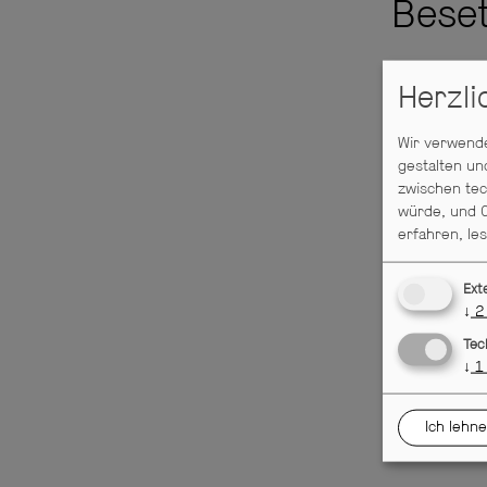
Bese
An
Herzl
Rei
Wir verwende
gestalten un
zwischen tec
würde, und C
erfahren, le
Ext
↓
2
Tec
↓
1
Ich lehne