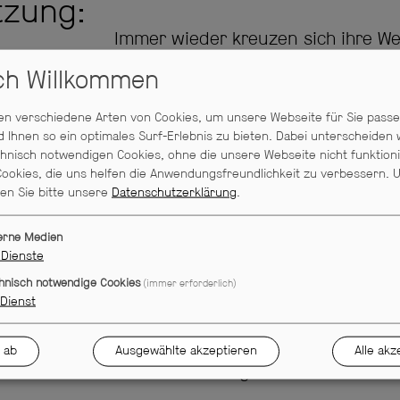
tzung:
Immer wieder kreuzen sich ihre W
drea Seitz
zueinander finden sollen, hört do
ich Willkommen
ner Gabriel
seine Antworten nie auf. Eine Fra
verschiedene Leben. Eine wundervol
n verschiedene Arten von Cookies, um unsere Webseite für Sie pass
d Ihnen so ein optimales Surf-Erlebnis zu bieten. Dabei unterscheiden 
entwickelt im Dialog intimer Briefe 
hnisch notwendigen Cookies, ohne die unsere Webseite nicht funktion
zuweilen aber auch gedämpft, zwei
ookies, die uns helfen die Anwendungsfreundlichkeit zu verbessern.
U
sen Sie bitte unsere
Datenschutzerklärung
.
In besonderer Art und Weise wird 
erne Medien
einzigartigen Verbindung zweier 
Dienste
widersetzt. Und wir kommen nicht 
hnisch notwendige Cookies
(immer erforderlich)
Was wäre gewesen, wäre alles an
Dienst
Aufführungsrechte: Per H. Lauke 
 ab
Ausgewählte akzeptieren
Alle akz
www.laukeverlag.de