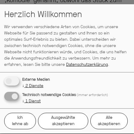
‚Komödie‘ genannt, obwohl das Stück zum
Ärger des Autors immer wieder als Tragödie
Herzlich Willkommen
missverstanden wird.
Wir verwenden verschiedene Arten von Cookies, um unsere
Webseite für Sie passend zu gestalten und Ihnen so ein
Mit der Lesung soll er als Prosaautor
optimales Surf-Erlebnis zu bieten. Dabei unterscheiden wir
vorgestellt werden, der mit der
zwischen technisch notwendigen Cookies, ohne die unsere
humoristischen, ironischen und oftmals
Webseite nicht funktionieren würde, und Cookies, die uns helfen
die Anwendungsfreundlichkeit zu verbessern.
Um mehr zu
satirischen Darstellung seiner Zeitgenossen
erfahren, lesen Sie bitte unsere
Datenschutzerklärung
.
menschliche Grundeigenschaften aufzeigt,
die gleichermaßen tragisch wie komisch zu
Externe Medien
erfahren sind. Anschließend gibt es ein
↓
2
Dienste
Gespräch mit Regisseur und Mitwirkenden.
Technisch notwendige Cookies
(immer erforderlich)
↓
1
Dienst
mit Gundi-Anna Schick, Willi Händler, Andreas
Ich
Ausgewählte
Alle
Hueck
lehne ab
akzeptieren
akzeptieren