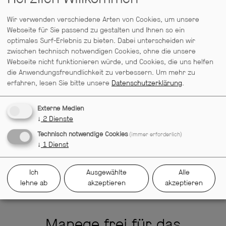
An der Arche um Acht
Wir verwenden verschiedene Arten von Cookies, um unsere
Familienstück von Ulrich Hub
Webseite für Sie passend zu gestalten und Ihnen so ein
optimales Surf-Erlebnis zu bieten. Dabei unterscheiden wir
zwischen technisch notwendigen Cookies, ohne die unsere
Die Schneekönigin
Webseite nicht funktionieren würde, und Cookies, die uns helfen
die Anwendungsfreundlichkeit zu verbessern.
Um mehr zu
nach Hans Christian Andersen,
erfahren, lesen Sie bitte unsere
Datenschutzerklärung
.
theatralische Lesung mit Klängen,
Geräuschen und Musik
Externe Medien
↓
2
Dienste
Technisch notwendige Cookies
Flügel unter der Haut. Freiheit
(immer erforderlich)
↓
1
Dienst
— Eine theatrale Spurensuche
Ich
Ausgewählte
Alle
Theater Poetenpack präsentiert: Theater
lehne ab
akzeptieren
akzeptieren
Weites Feld
Manege frei für das