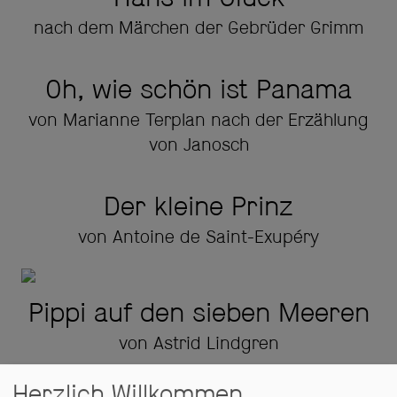
nach dem Märchen der Gebrüder Grimm
Oh, wie schön ist Panama
von Marianne Terplan nach der Erzählung
von Janosch
Der kleine Prinz
von Antoine de Saint-Exupéry
Pippi auf den sieben Meeren
von Astrid Lindgren
Herzlich Willkommen