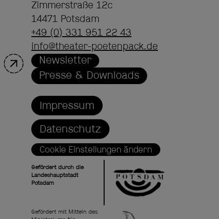
Zimmerstraße 12c
14471 Potsdam
+49 (0) 331 951 22 43
info@theater-poetenpack.de
Newsletter
Presse & Downloads
Impressum
Datenschutz
Cookie Einstellungen ändern
Gefördert durch die
Landeshauptstadt
Potsdam
Gefördert mit Mitteln des