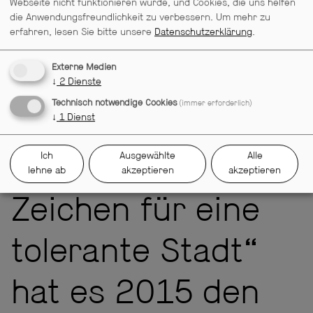
Webseite nicht funktionieren würde, und Cookies, die uns helfen
Felix Isenbügel und André Kudella in "Molières TARTUFFE"
die Anwendungsfreundlichkeit zu verbessern.
Um mehr zu
Foto: Marcus Lieberenz
erfahren, lesen Sie bitte unsere
Datenschutzerklärung
.
Externe Medien
Mit dem Projekt
↓
2
Dienste
Technisch notwendige Cookies
(immer erforderlich)
↓
1
Dienst
"Nathan der Weise
Ich
Ausgewählte
Alle
– Ein lebendiges
lehne ab
akzeptieren
akzeptieren
Zeichen für eine
tolerante Stadt“
hat es 2015 den