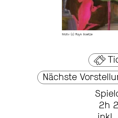
Motiv (c) Rayk Goetze
Ti
Nächste Vorstell
Spiel
2h 
inkl