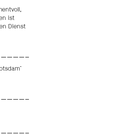
entvoll,
en ist
den Dienst
Potsdam"