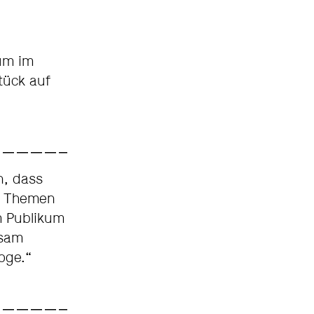
um im
tück auf
n, dass
en Themen
m Publikum
ksam
oge.“