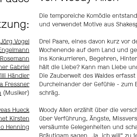
Die temporeiche Komödie entstand
tzung:
und verwendet Motive aus Shake
Jörg Vogel
Drei Paare, eines davon kurz vor d
 Engelmann
Wochenende auf dem Land und ger
 Rosemann
ins Konkurrieren, Begehren, Hinter
ner Gabriel
hält die Liebe? Kann man Liebe u
illi Händler
Die Zauberwelt des Waldes erfasst si
a Fressner
Durcheinander der Gefühle - zum 
n
(Musiker)
schräg.
reas Hueck
Woody Allen erzählt über die versc
net Kirsten
über Verführung, Ängste, Missver
do Henning
versäumte Gelegenheiten und scha
Bräutigam sagen „Ja, ich will“ zu 