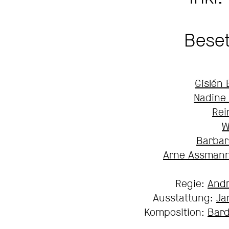
Bese
Gislén
Nadine
Rei
W
Barbar
Arne Assman
Regie:
And
Ausstattung:
Ja
Komposition:
Bar