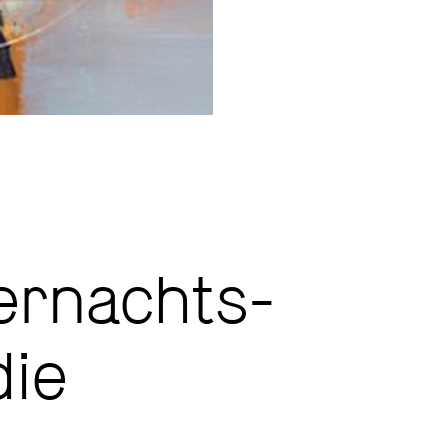
rnachts-
ie