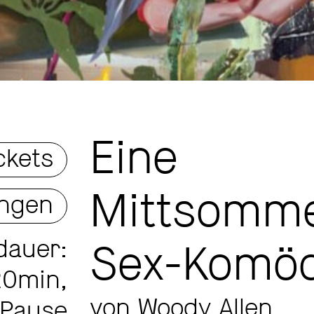
Eine
ckets
Mittsomme
ungen
dauer:
Sex-Komöd
20min,
von Woody Allen
. Pause