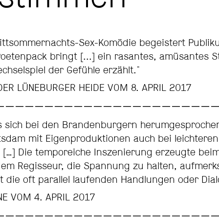
Mittsommernachts-Sex-Komödie begeistert Publik
oetenpack bringt [...] ein rasantes, amüsantes S
hselspiel der Gefühle erzählt."
DER LÜNEBURGER HEIDE VOM 8. APRIL 2017
 es sich bei den Brandenburgern herumgesproche
tsdam mit Eigenproduktionen auch bei leichter
t. […] Die temporeiche Inszenierung erzeugte bei
g dem Regisseur, die Spannung zu halten, aufmer
t die oft parallel laufenden Handlungen oder Dial
E VOM 4. APRIL 2017