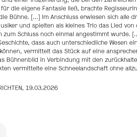
 und einer Inszenierung, die bei den zahlreichen
für die eigene Fantasie ließ, brachte Regisseuri
ie Bühne. [...] Im Anschluss erwiesen sich alle d
usiker und spielten als kleines Trio das Lied von
h zum Schluss noch einmal angestimmt wurde. [..
Geschichte, dass auch unterschiedliche Wesen ei
können, vermittelt das Stück auf eine anspreche
as Bühnenbild in Verbindung mit den zurückhalt
kten vermittelte eine Schneelandschaft ohne allzu
ICHTEN, 19.03.2026