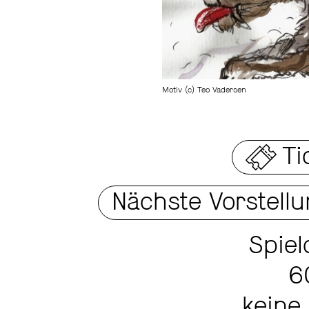
Motiv (c) Teo Vadersen
Ti
Nächste Vorstell
Spiel
6
keine