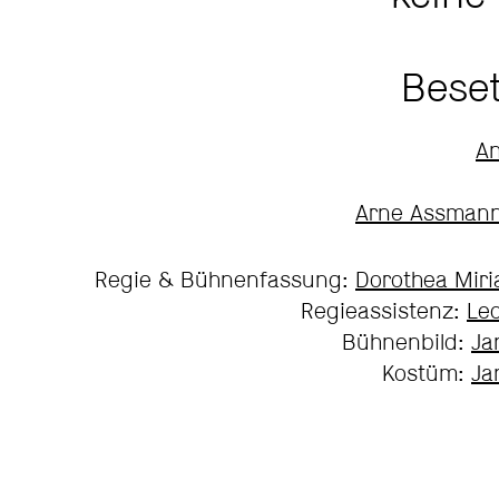
Bese
An
Arne Assman
Regie & Bühnenfassung:
Dorothea Mir
Regieassistenz:
Le
Bühnenbild:
Ja
Kostüm:
Ja