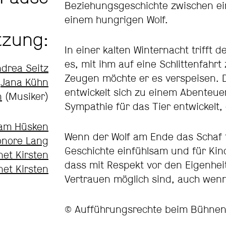
Beziehungsgeschichte zwischen ei
einem hungrigen Wolf.
tzung:
In einer kalten Winternacht trifft 
es, mit ihm auf eine Schlittenfahrt
drea Seitz
Zeugen möchte er es verspeisen. D
Jana Kühn
entwickelt sich zu einem Abenteuer
n
(Musiker)
Sympathie für das Tier entwickelt, 
iam Hüsken
Wenn der Wolf am Ende das Schaf fo
onore Lang
Geschichte einfühlsam und für Kind
net Kirsten
dass mit Respekt vor den Eigenhe
net Kirsten
Vertrauen möglich sind, auch wen
© Aufführungsrechte beim Bühnen