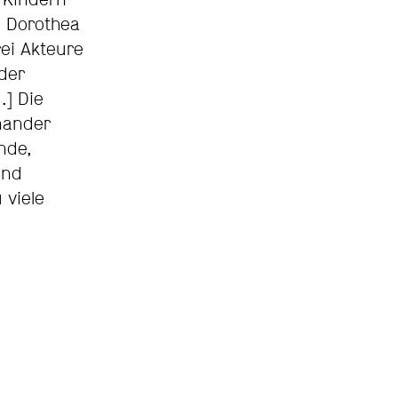
 Kindern
n Dorothea
rei Akteure
 der
.] Die
nander
nde,
end
 viele