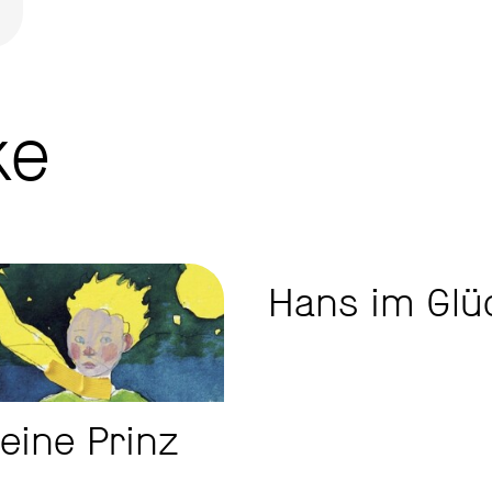
ke
Hans im Glü
leine Prinz