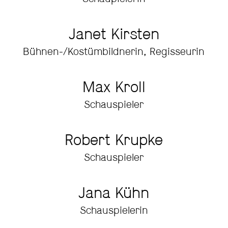
Janet Kirsten
Bühnen-/Kostümbildnerin, Regisseurin
Max Kroll
Schauspieler
Robert Krupke
Schauspieler
Jana Kühn
Schauspielerin