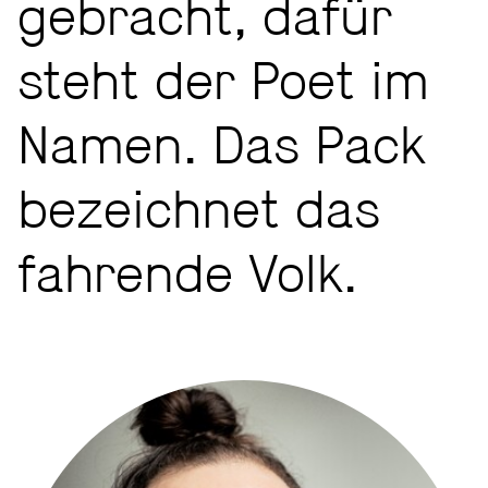
gebracht, dafür
steht der Poet im
Namen. Das Pack
bezeichnet das
fahrende Volk.