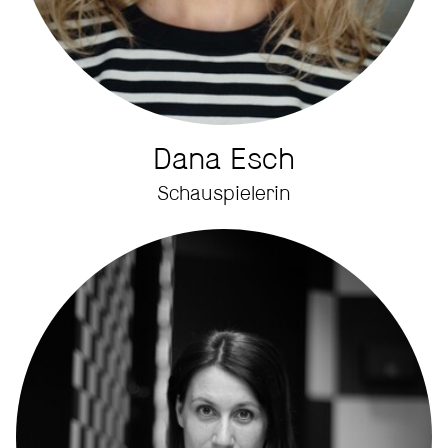
Dana Esch
Schauspielerin