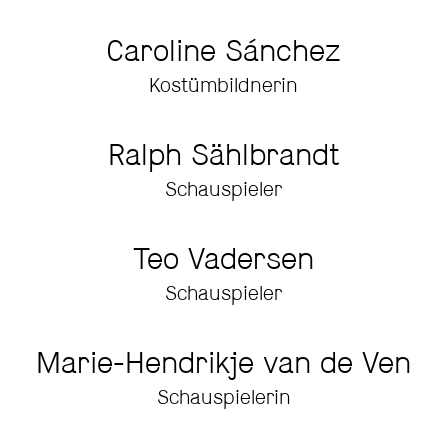
Caroline Sánchez
Kostümbildnerin
Ralph Sählbrandt
Schauspieler
Teo Vadersen
Schauspieler
Marie-Hendrikje van de Ven
Schauspielerin