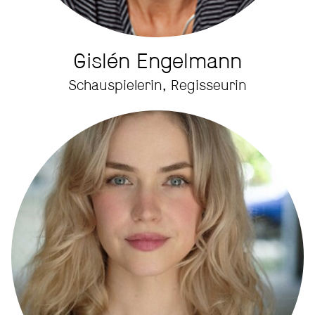
Gislén Engelmann
Schauspielerin, Regisseurin