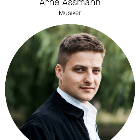
Arne Assmann
Musiker