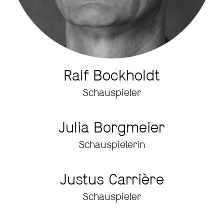
Ralf Bockholdt
Schauspieler
Julia Borgmeier
Schauspielerin
Justus Carrière
Schauspieler