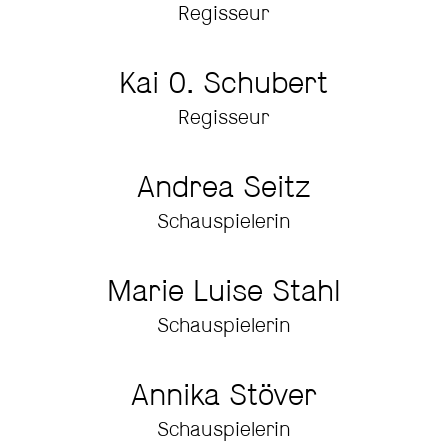
Regisseur
Kai O. Schubert
Regisseur
Andrea Seitz
Schauspielerin
Marie Luise Stahl
Schauspielerin
Annika Stöver
Schauspielerin