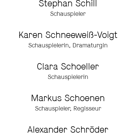
Stephan Schill
Schauspieler
Karen Schneeweiß-Voigt
Schauspielerin, Dramaturgin
Clara Schoeller
Schauspielerin
Markus Schoenen
Schauspieler, Regisseur
Alexander Schröder